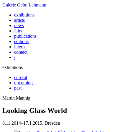
Galerie
Gebr. Lehmann
exhibitions
artists
news
fairs
publications
editions
intern
contact
i
exhibitions
current
upcoming
past
Martin Mannig
Looking Glass World
8
.
11
.
2014
–
17
.
1
.
2015
, Dresden