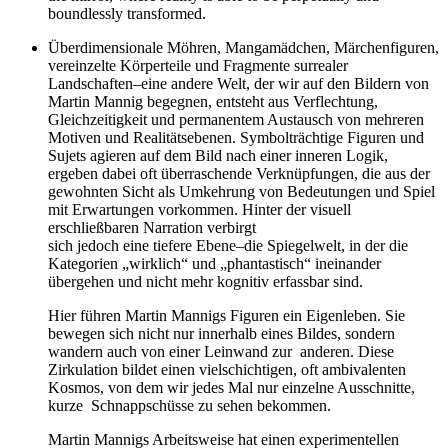
boundlessly transformed.
Überdimensionale Möhren, Mangamädchen, Märchenfiguren,
vereinzelte Körperteile und Fragmente surrealer
Landschaften
–
eine andere Welt, der wir auf den Bildern von
Martin Mannig begegnen, entsteht aus Verflechtung,
Gleichzeitigkeit und permanentem Austausch von mehreren
Motiven und Realitätsebenen. Symbolträchtige Figuren und
Sujets agieren auf dem Bild nach einer inneren Logik,
ergeben dabei oft überraschende Verknüpfungen, die aus der
gewohnten Sicht als Umkehrung von Bedeutungen und Spiel
mit Erwartungen vorkommen. Hinter der visuell
erschließbaren Narration verbirgt
sich jedoch eine tiefere Ebene
–
die Spiegelwelt, in der die
Kategorien „wirklich“ und „phantastisch“ ineinander
übergehen und nicht mehr kognitiv erfassbar sind.
Hier führen Martin Mannigs Figuren ein Eigenleben. Sie
bewegen sich nicht nur innerhalb eines Bildes, sondern
wandern auch von einer Leinwand zur anderen. Diese
Zirkulation bildet einen vielschichtigen, oft ambivalenten
Kosmos, von dem wir jedes Mal nur einzelne Ausschnitte,
kurze Schnappschüsse zu sehen bekommen.
Martin Mannigs Arbeitsweise hat einen experimentellen