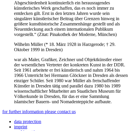
Abgeschiedenheit kontinuierlich ein herausragendes
künstlerisches Werk geschaffen, das es noch immer zu
entdecken gilt. Erst in den letzten Jahren wurde sein
singulärer künstlerischer Beitrag über Grenzen hinweg in
größere kunsthistorische Zusammenhänge gestellt und als
Neuentdeckung auch einem internationalen Publikum
vorgestellt.“ (Zitat: Pinakothek der Moderne, München)
Wilhelm Müller (*
18
. März
1928
in Harzgerode; †
29
.
Oktober
1999
in Dresden)
war als Maler, Grafiker, Zeichner und Objektkünstler einer
der wesentlichen Vertreter der konkreten Kunst in der DDR.
Seit
1961
arbeitete er frei künstlerisch und nahm
1964
bis
1966
Unterricht bei Hermann Glöckner in Dresden als dessen
einziger Schüler. Seit
1980
war Müller als freischaffender
Künstler in Dresden tätig und parallel dazu
1980
bis
1989
wissenschaftlicher Mitarbeiter am Staatlichen Museum für
Völkerkunde in Dresden, für das er eine Sammlung
islamischer Bauern- und Nomadenteppiche aufbaute.
for further information please contact us
data protection
imprint