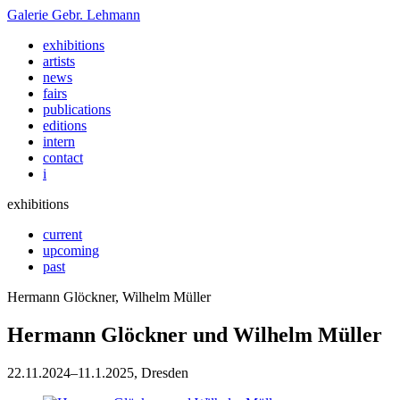
Galerie
Gebr. Lehmann
exhibitions
artists
news
fairs
publications
editions
intern
contact
i
exhibitions
current
upcoming
past
Hermann Glöckner, Wilhelm Müller
Hermann Glöckner und Wilhelm Müller
22
.
11
.
2024
–
11
.
1
.
2025
, Dresden