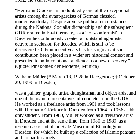
“Hermann Glöckner is undoubtedly one of the exceptional
artists among the avant-gardists of German classical
modernism today. Despite adverse political circumstances
during the National Socialist dictatorship and the subsequent
GDR regime in East Germany, as a 'non-conformist' in
Dresden he continuously created an outstanding artistic
oeuvre in seclusion for decades, which is still to be
discovered. Only in recent years has his singular artistic
contribution been placed in a wider art-historical context and
presented to an international audience as a new discovery.”
(Quote: Pinakothek der Moderne, Munich)
Wilhelm Müller (* March
18
,
1928
in Harzgerode; † October
29
,
1999
in Dresden)
was a painter, graphic artist, draughtsman and object artist and
one of the main representatives of concrete art in the GDR.
He worked as a freelance artist from
1961
and took lessons
with Hermann Glöckner in Dresden from
1964
to
1966
as his
only student. From
1980
, Müller worked as a freelance artist
in Dresden and at the same time, from
1980
to
1989
, as a
research assistant at the State Museum of Ethnology in
Dresden, for which he built up a collection of Islamic peasant
and nomadic carpets.