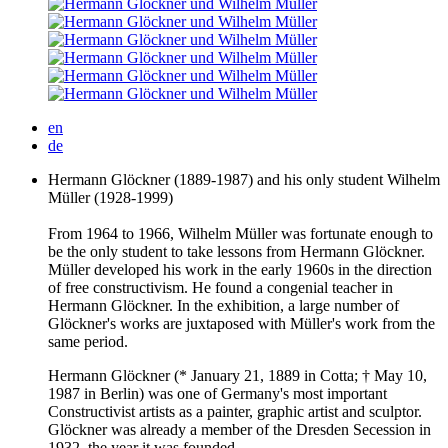
en
de
Hermann Glöckner (
1889
-
1987
) and his only student Wilhelm
Müller (
1928
-
1999
)
From
1964
to
1966
, Wilhelm Müller was fortunate enough to
be the only student to take lessons from Hermann Glöckner.
Müller developed his work in the early
1960
s in the direction
of free constructivism. He found a congenial teacher in
Hermann Glöckner. In the exhibition, a large number of
Glöckner's works are juxtaposed with Müller's work from the
same period.
Hermann Glöckner (* January
21
,
1889
in Cotta; † May
10
,
1987
in Berlin) was one of Germany's most important
Constructivist artists as a painter, graphic artist and sculptor.
Glöckner was already a member of the Dresden Secession in
1932
, the year it was founded.