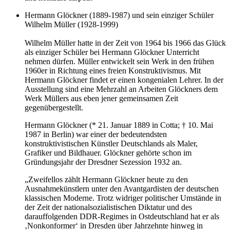
Hermann Glöckner (
1889
-
1987
) und sein einziger Schüler
Wilhelm Müller (
1928
-
1999
)
Wilhelm Müller hatte in der Zeit von
1964
bis
1966
das Glück
als einziger Schüler bei Hermann Glöckner Unterricht
nehmen dürfen. Müller entwickelt sein Werk in den frühen
1960
er in Richtung eines freien Konstruktivismus. Mit
Hermann Glöckner findet er einen kongenialen Lehrer. In der
Ausstellung sind eine Mehrzahl an Arbeiten Glöckners dem
Werk Müllers aus eben jener gemeinsamen Zeit
gegenübergestellt.
Hermann Glöckner (*
21
. Januar
1889
in Cotta; †
10
. Mai
1987
in Berlin) war einer der bedeutendsten
konstruktivistischen Künstler Deutschlands als Maler,
Grafiker und Bildhauer. Glöckner gehörte schon im
Gründungsjahr der Dresdner Sezession
1932
an.
„Zweifellos zählt Hermann Glöckner heute zu den
Ausnahmekünstlern unter den Avantgardisten der deutschen
klassischen Moderne. Trotz widriger politischer Umstände in
der Zeit der nationalsozialistischen Diktatur und des
darauffolgenden DDR-Regimes in Ostdeutschland hat er als
‚Nonkonformer‘ in Dresden über Jahrzehnte hinweg in