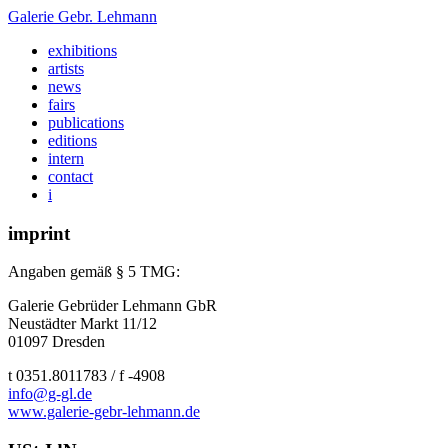
Galerie
Gebr. Lehmann
exhibitions
artists
news
fairs
publications
editions
intern
contact
i
imprint
Angaben gemäß §
5
TMG:
Galerie Gebrüder Lehmann GbR
Neustädter Markt
11
/
12
01097
Dresden
t
0351
.
8011783
/ f -
4908
info@g-gl.de
www.galerie-gebr-lehmann.de