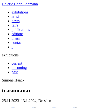
Galerie
Gebr. Lehmann
exhibitions
artists
news
fairs
publications
editions
intern
contact
i
exhibitions
current
upcoming
past
Simone Haack
trasumanar
25
.
11
.
2023
–
13
.
1
.
2024
, Dresden