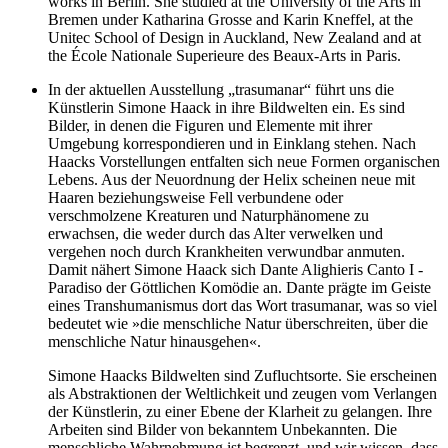
works in Berlin. She studied at the University of the Arts in
Bremen under Katharina Grosse and Karin Kneffel, at the
Unitec School of Design in Auckland, New Zealand and at
the École Nationale Superieure des Beaux-Arts in Paris.
In der aktuellen Ausstellung „trasumanar“ führt uns die
Künstlerin Simone Haack in ihre Bildwelten ein. Es sind
Bilder, in denen die Figuren und Elemente mit ihrer
Umgebung korrespondieren und in Einklang stehen. Nach
Haacks Vorstellungen entfalten sich neue Formen organischen
Lebens. Aus der Neuordnung der Helix scheinen neue mit
Haaren beziehungsweise Fell verbundene oder
verschmolzene Kreaturen und Naturphänomene zu
erwachsen, die weder durch das Alter verwelken und
vergehen noch durch Krankheiten verwundbar anmuten.
Damit nähert Simone Haack sich Dante Alighieris Canto I -
Paradiso der Göttlichen Komödie an. Dante prägte im Geiste
eines Transhumanismus dort das Wort trasumanar, was so viel
bedeutet wie »die menschliche Natur überschreiten, über die
menschliche Natur hinausgehen«.
Simone Haacks Bildwelten sind Zufluchtsorte. Sie erscheinen
als Abstraktionen der Weltlichkeit und zeugen vom Verlangen
der Künstlerin, zu einer Ebene der Klarheit zu gelangen. Ihre
Arbeiten sind Bilder von bekanntem Unbekannten. Die
menschliche Wahrnehmung ist begrenzt, und wir wissen, dass