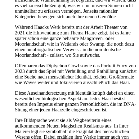
es viel zu erschließen gibt, was wir mit unseren Sinnen nicht
unmittelbar zu erfassen vermögen. Jenseits rationaler
Kategorien bewegen sich auch ihre neuen Gemälde.
Während Haacks Werk bereits mit der Arbeit Theater von
2021
die Hinwendung zum Thema Haare zeigt, ist es Jahre
später schon eine ganze behaarte Mangroven- oder
Moorlandschaft wie in Wetlands oder Swamp, die noch dazu
einen autobiografischen Verweis - in die norddeutsche
Moorlandschaft - zulässt, wo Sie aufwuchs.
Offenbaren das Diptychon Cowl sowie das Portrait Furry von
2023
durch das Spiel mit Verhüllung und Enthüllung zunächst
eine Suche nach menschlicher Identität, reichen Großformate
wie Waves weiter und fokussieren ausschließlich das Haar.
Diese Auseinandersetzung mit Identität knüpft dabei an einen
wesentlichen biologischen Aspekt an: Jedes Haar besitzt
bereits den Impetus einer ganzen Persönlichkeit, die im DNA-
Strang einer jeden Haarzelle eingeschrieben ist.
Ihre Bildsprache weist sie als Wegbereiterin eines
aufkommenden Neuen Magischen Realismus aus. In ihrer
Malerei legt sie symbolhaft die Fragilität des menschlichen
Wesens offen. Dabei erzählen ihre Werke immer auch von