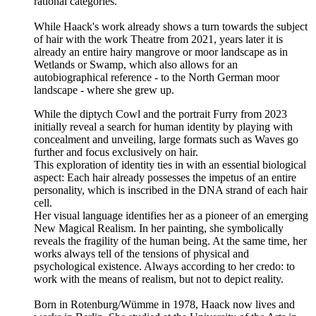
rational categories.
While Haack's work already shows a turn towards the subject
of hair with the work Theatre from
2021
, years later it is
already an entire hairy mangrove or moor landscape as in
Wetlands or Swamp, which also allows for an
autobiographical reference - to the North German moor
landscape - where she grew up.
While the diptych Cowl and the portrait Furry from
2023
initially reveal a search for human identity by playing with
concealment and unveiling, large formats such as Waves go
further and focus exclusively on hair.
This exploration of identity ties in with an essential biological
aspect: Each hair already possesses the impetus of an entire
personality, which is inscribed in the DNA strand of each hair
cell.
Her visual language identifies her as a pioneer of an emerging
New Magical Realism. In her painting, she symbolically
reveals the fragility of the human being. At the same time, her
works always tell of the tensions of physical and
psychological existence. Always according to her credo: to
work with the means of realism, but not to depict reality.
Born in Rotenburg/Wümme in
1978
, Haack now lives and