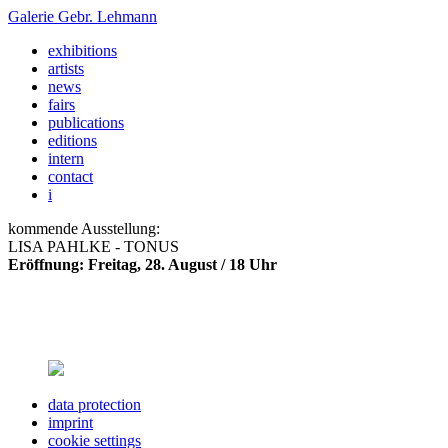
Galerie
Gebr. Lehmann
exhibitions
artists
news
fairs
publications
editions
intern
contact
i
kommende Ausstellung:
LISA PAHLKE - TONUS
Eröffnung: Freitag, 28. August / 18 Uhr
data protection
imprint
cookie settings