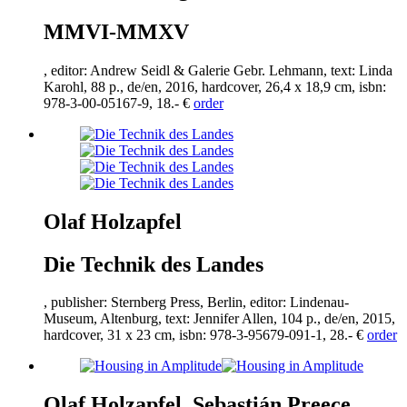
MMVI-MMXV
, editor: Andrew Seidl & Galerie Gebr. Lehmann, text: Linda
Karohl,
88
p., de/en,
2016
, hardcover,
26
,
4
x
18
,
9
cm, isbn:
978
-
3
-
00
-
05167
-
9
,
18
.- €
order
Olaf Holzapfel
Die Technik des Landes
, publisher: Sternberg Press, Berlin, editor: Lindenau-
Museum, Altenburg, text: Jennifer Allen,
104
p., de/en,
2015
,
hardcover,
31
x
23
cm, isbn:
978
-
3
-
95679
-
091
-
1
,
28
.- €
order
Olaf Holzapfel, Sebastián Preece