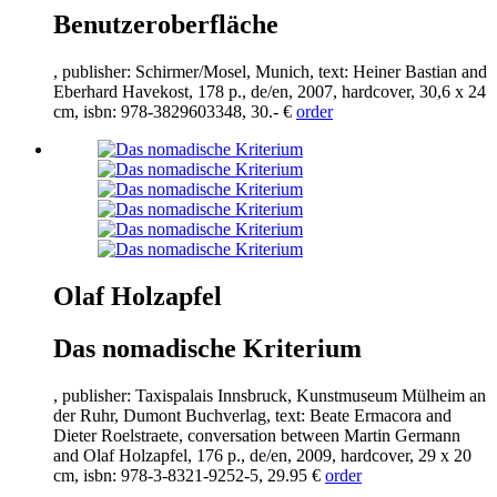
Benutzeroberfläche
, publisher: Schirmer/Mosel, Munich, text: Heiner Bastian and
Eberhard Havekost,
178
p., de/en,
2007
, hardcover,
30
,
6
x
24
cm, isbn:
978
-
3829603348
,
30
.- €
order
Olaf Holzapfel
Das nomadische Kriterium
, publisher: Taxispalais Innsbruck, Kunstmuseum Mülheim an
der Ruhr, Dumont Buchverlag, text: Beate Ermacora and
Dieter Roelstraete, conversation between Martin Germann
and Olaf Holzapfel,
176
p., de/en,
2009
, hardcover,
29
x
20
cm, isbn:
978
-
3
-
8321
-
9252
-
5
,
29
.
95
€
order