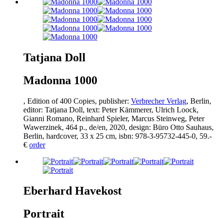
Tatjana Doll
Madonna
1000
, Edition of
400
Copies, publisher:
Verbrecher Verlag
, Berlin,
editor: Tatjana Doll, text: Peter Kämmerer, Ulrich Loock,
Gianni Romano, Reinhard Spieler, Marcus Steinweg, Peter
Wawerzinek,
464
p., de/en,
2020
, design: Büro Otto Sauhaus,
Berlin, hardcover,
33
x
25
cm, isbn:
978
-
3
-
95732
-
445
-
0
,
59
.-
€
order
Eberhard Havekost
Portrait