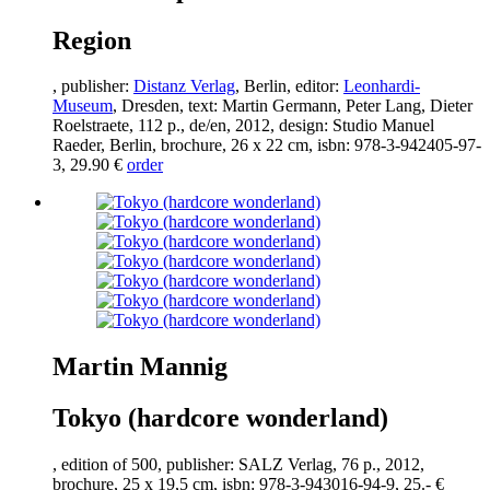
Region
, publisher:
Distanz Verlag
, Berlin, editor:
Leonhardi-
Museum
, Dresden, text: Martin Germann, Peter Lang, Dieter
Roelstraete,
112
p., de/en,
2012
, design: Studio Manuel
Raeder, Berlin, brochure,
26
x
22
cm, isbn:
978
-
3
-
942405
-
97
-
3
,
29
.
90
€
order
Martin Mannig
Tokyo (hardcore wonderland)
, edition of
500
, publisher: SALZ Verlag,
76
p.,
2012
,
brochure,
25
x
19
,
5
cm, isbn:
978
-
3
-
943016
-
94
-
9
,
25
.- €