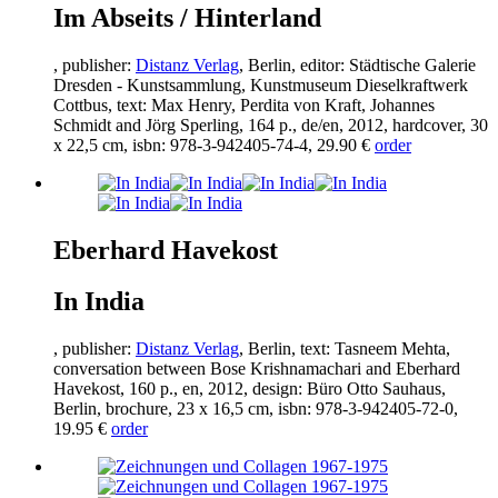
Im Abseits / Hinterland
, publisher:
Distanz Verlag
, Berlin, editor: Städtische Galerie
Dresden - Kunstsammlung, Kunstmuseum Dieselkraftwerk
Cottbus, text: Max Henry, Perdita von Kraft, Johannes
Schmidt and Jörg Sperling,
164
p., de/en,
2012
, hardcover,
30
x
22
,
5
cm, isbn:
978
-
3
-
942405
-
74
-
4
,
29
.
90
€
order
Eberhard Havekost
In India
, publisher:
Distanz Verlag
, Berlin, text: Tasneem Mehta,
conversation between Bose Krishnamachari and Eberhard
Havekost,
160
p., en,
2012
, design: Büro Otto Sauhaus,
Berlin, brochure,
23
x
16
,
5
cm, isbn:
978
-
3
-
942405
-
72
-
0
,
19
.
95
€
order