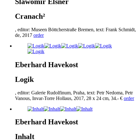
Slawomir Elsner
Cranach²
, editor: Museen Böttcherstraße Bremen, text: Frank Schmidt,
de,
2017
order
Eberhard Havekost
Logik
, editor: Galerie Rudolfinum, Praha, text: Petr Nedoma, Petr
Vanous, Invar-Torre Hollaus,
2017
,
28
x
24
cm,
34
.- €
order
Eberhard Havekost
Inhalt