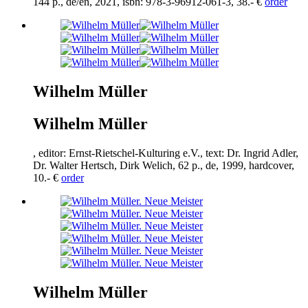
144
p., de/en,
2021
, isbn:
978
-
3
-
96912
-
061
-
3
,
38
.- €
order
Wilhelm Müller
Wilhelm Müller
, editor: Ernst-Rietschel-Kulturing e.V., text: Dr. Ingrid Adler,
Dr. Walter Hertsch, Dirk Welich,
62
p., de,
1999
, hardcover,
10
.- €
order
Wilhelm Müller