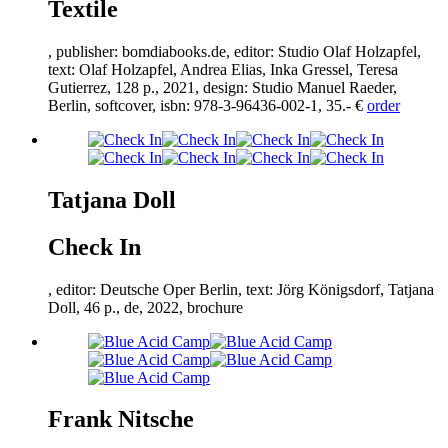
Textile
, publisher: bomdiabooks.de, editor: Studio Olaf Holzapfel,
text: Olaf Holzapfel, Andrea Elias, Inka Gressel, Teresa
Gutierrez,
128
p.,
2021
, design: Studio Manuel Raeder,
Berlin, softcover, isbn:
978
-
3
-
96436
-
002
-
1
,
35
.- €
order
Tatjana Doll
Check In
, editor: Deutsche Oper Berlin, text: Jörg Königsdorf, Tatjana
Doll,
46
p., de,
2022
, brochure
Frank Nitsche