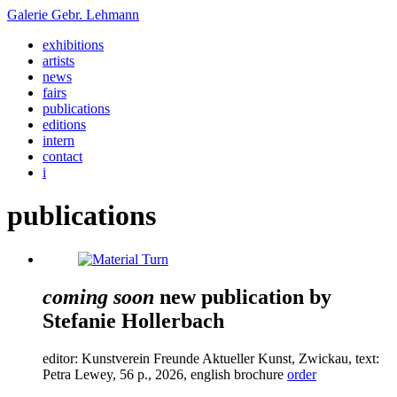
Galerie
Gebr. Lehmann
exhibitions
artists
news
fairs
publications
editions
intern
contact
i
publications
coming soon
new publication by
Stefanie Hollerbach
editor: Kunstverein Freunde Aktueller Kunst, Zwickau, text:
Petra Lewey,
56
p.,
2026
, english brochure
order