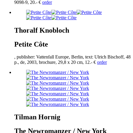
9098
-
9
,
20
.- €
order
Thoralf Knobloch
Petite Côte
, publisher: Vattenfall Europe, Berlin, text: Ulrich Bischoff,
48
p., de,
2003
, brochure,
29
,
8
x
20
cm,
12
.- €
order
Tilman Hornig
The Newromanzer / New York