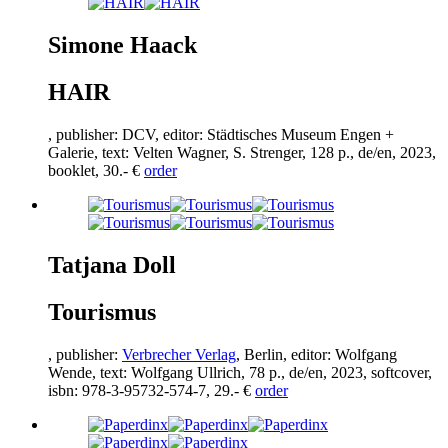
Simone Haack
HAIR
, publisher: DCV, editor: Städtisches Museum Engen +
Galerie, text: Velten Wagner, S. Strenger,
128
p., de/en,
2023
,
booklet,
30
.- €
order
Tatjana Doll
Tourismus
, publisher:
Verbrecher Verlag
, Berlin, editor: Wolfgang
Wende, text: Wolfgang Ullrich,
78
p., de/en,
2023
, softcover,
isbn:
978
-
3
-
95732
-
574
-
7
,
29
.- €
order