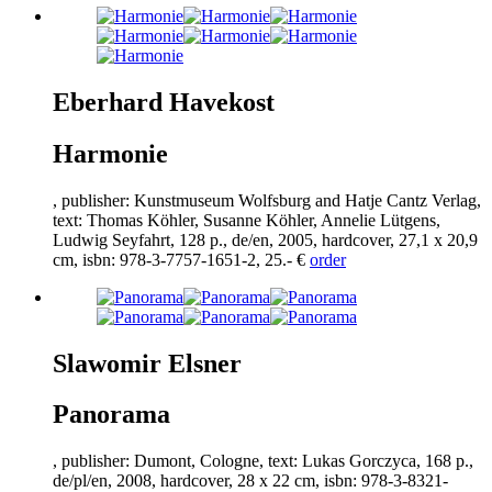
Eberhard Havekost
Harmonie
, publisher: Kunstmuseum Wolfsburg and Hatje Cantz Verlag,
text: Thomas Köhler, Susanne Köhler, Annelie Lütgens,
Ludwig Seyfahrt,
128
p., de/en,
2005
, hardcover,
27
,
1
x
20
,
9
cm, isbn:
978
-
3
-
7757
-
1651
-
2
,
25
.- €
order
Slawomir Elsner
Panorama
, publisher: Dumont, Cologne, text: Lukas Gorczyca,
168
p.,
de/pl/en,
2008
, hardcover,
28
x
22
cm, isbn:
978
-
3
-
8321
-