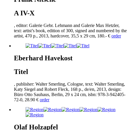
A IV-X
, editor: Galerie Gebr. Lehmann and Galerie Max Hetzler,
text: artist’s book, edition of
300
, signed and numbered by the
artist,
470
p.,
2013
, hardcover,
35
,
5
x
29
cm,
180
.- €
order
Eberhard Havekost
Titel
, publisher: Walter Smerling, Cologne, text: Walter Smerling,
Katy Siegel and Robert Fleck,
168
p., de/en,
2013
, design:
Büro Otto Sauhaus, Berlin,
29
x
24
cm, isbn:
978
-
3
-
942405
-
72
-
0
,
28
.
90
€
order
Olaf Holzapfel