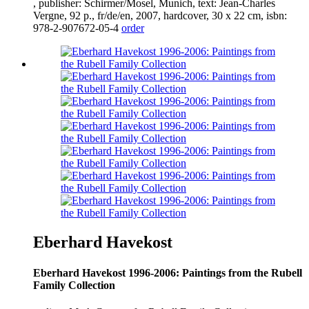
, publisher: Schirmer/Mosel, Munich, text: Jean-Charles
Vergne,
92
p., fr/de/en,
2007
, hardcover,
30
x
22
cm, isbn:
978
-
2
-
907672
-
05
-
4
order
Eberhard Havekost
Eberhard Havekost
1996
-
2006
: Paintings from the Rubell
Family Collection