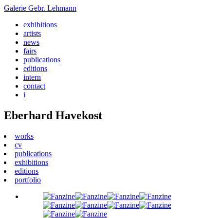
Galerie
Gebr. Lehmann
exhibitions
artists
news
fairs
publications
editions
intern
contact
i
Eberhard Havekost
works
cv
publications
exhibitions
editions
portfolio