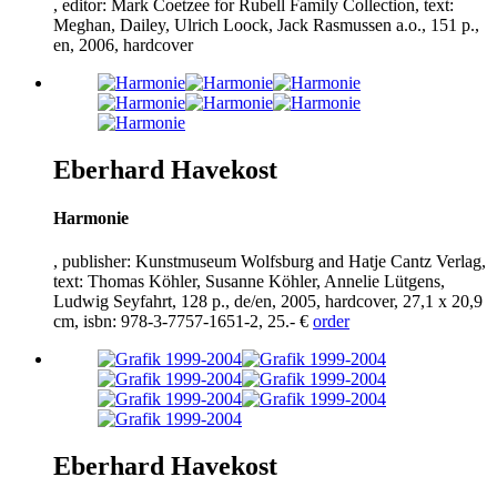
, editor: Mark Coetzee for Rubell Family Collection, text:
Meghan, Dailey, Ulrich Loock, Jack Rasmussen a.o.,
151
p.,
en,
2006
, hardcover
Eberhard Havekost
Harmonie
, publisher: Kunstmuseum Wolfsburg and Hatje Cantz Verlag,
text: Thomas Köhler, Susanne Köhler, Annelie Lütgens,
Ludwig Seyfahrt,
128
p., de/en,
2005
, hardcover,
27
,
1
x
20
,
9
cm, isbn:
978
-
3
-
7757
-
1651
-
2
,
25
.- €
order
Eberhard Havekost