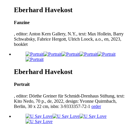
Eberhard Havekost
Fanzine
, editor: Anton Kern Gallery, N.Y., text: Max Hollein, Barry
Schwabsky, Fabrice Hergott, Ulrich Loock, a.o., en,
2023
,
booklet
Eberhard Havekost
Portrait
, editor: Dörthe Greiner für Schmidt-Drenhaus Stiftung, text:
Kito Nedo,
70
p., de,
2022
, design: Yvonne Quirmbach,
Berlin,
30
x
22
cm, isbn:
3
-
9333357
-
72
-
1
order