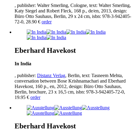
, publisher: Walter Smerling, Cologne, text: Walter Smerling,
Katy Siegel and Robert Fleck,
168
p., de/en,
2013
, design:
Büro Otto Sauhaus, Berlin,
29
x
24
cm, isbn:
978
-
3
-
942405
-
72
-
0
,
28
.
90
€
order
Eberhard Havekost
In India
, publisher:
Distanz Verlag
, Berlin, text: Tasneem Mehta,
conversation between Bose Krishnamachari and Eberhard
Havekost,
160
p., en,
2012
, design: Büro Otto Sauhaus,
Berlin, brochure,
23
x
16
,
5
cm, isbn:
978
-
3
-
942405
-
72
-
0
,
19
.
95
€
order
Eberhard Havekost