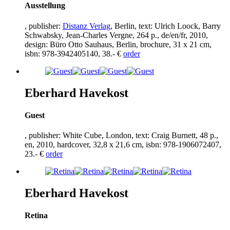
Ausstellung
, publisher:
Distanz Verlag
, Berlin, text: Ulrich Loock, Barry
Schwabsky, Jean-Charles Vergne,
264
p., de/en/fr,
2010
,
design: Büro Otto Sauhaus, Berlin, brochure,
31
x
21
cm,
isbn:
978
-
3942405140
,
38
.- €
order
Eberhard Havekost
Guest
, publisher: White Cube, London, text: Craig Burnett,
48
p.,
en,
2010
, hardcover,
32
,
8
x
21
,
6
cm, isbn:
978
-
1906072407
,
23
.- €
order
Eberhard Havekost
Retina