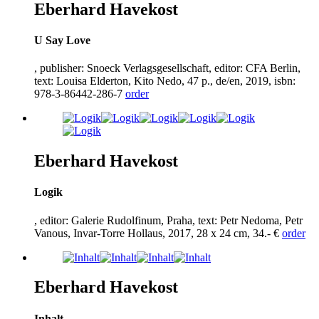
Eberhard Havekost
U Say Love
, publisher: Snoeck Verlagsgesellschaft, editor: CFA Berlin,
text: Louisa Elderton, Kito Nedo,
47
p., de/en,
2019
, isbn:
978
-
3
-
86442
-
286
-
7
order
Eberhard Havekost
Logik
, editor: Galerie Rudolfinum, Praha, text: Petr Nedoma, Petr
Vanous, Invar-Torre Hollaus,
2017
,
28
x
24
cm,
34
.- €
order
Eberhard Havekost
Inhalt