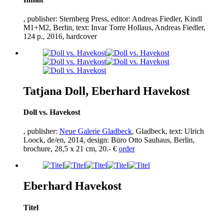
, publisher: Sternberg Press, editor: Andreas Fiedler, Kindl
M
1
+M
2
, Berlin, text: Invar Torre Hollaus, Andreas Fiedler,
124
p.,
2016
, hardcover
Tatjana Doll, Eberhard Havekost
Doll vs. Havekost
, publisher:
Neue Galerie Gladbeck
, Gladbeck, text: Ulrich
Loock, de/en,
2014
, design: Büro Otto Sauhaus, Berlin,
brochure,
28
,
5
x
21
cm,
20
.- €
order
Eberhard Havekost
Titel