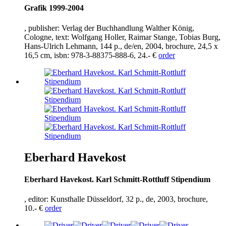
Grafik
1999
-
2004
, publisher: Verlag der Buchhandlung Walther König,
Cologne, text: Wolfgang Holler, Raimar Stange, Tobias Burg,
Hans-Ulrich Lehmann,
144
p., de/en,
2004
, brochure,
24
,
5
x
16
,
5
cm, isbn:
978
-
3
-
88375
-
888
-
6
,
24
.- €
order
Eberhard Havekost
Eberhard Havekost. Karl Schmitt-Rottluff Stipendium
, editor: Kunsthalle Düsseldorf,
32
p., de,
2003
, brochure,
10
.- €
order