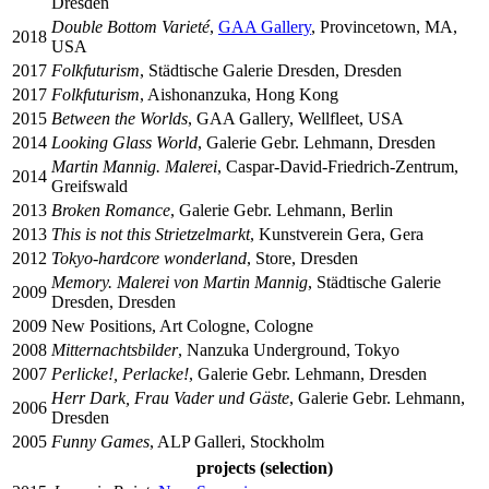
Dresden
Double Bottom Varieté
,
GAA Gallery
, Provincetown, MA,
2018
USA
2017
Folkfuturism
, Städtische Galerie Dresden, Dresden
2017
Folkfuturism
, Aishonanzuka, Hong Kong
2015
Between the Worlds
, GAA Gallery, Wellfleet, USA
2014
Looking Glass World
, Galerie Gebr. Lehmann, Dresden
Martin Mannig. Malerei
, Caspar-David-Friedrich-Zentrum,
2014
Greifswald
2013
Broken Romance
, Galerie Gebr. Lehmann, Berlin
2013
This is not this Strietzelmarkt
, Kunstverein Gera, Gera
2012
Tokyo-hardcore wonderland
, Store, Dresden
Memory. Malerei von Martin Mannig
, Städtische Galerie
2009
Dresden, Dresden
2009
New Positions, Art Cologne, Cologne
2008
Mitternachtsbilder
, Nanzuka Underground, Tokyo
2007
Perlicke!, Perlacke!
, Galerie Gebr. Lehmann, Dresden
Herr Dark, Frau Vader und Gäste
, Galerie Gebr. Lehmann,
2006
Dresden
2005
Funny Games
, ALP Galleri, Stockholm
projects (selection)