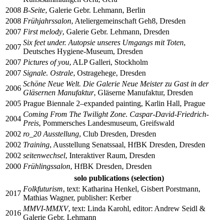
2008
B-Seite
, Galerie Gebr. Lehmann, Berlin
2008
Frühjahrssalon
, Ateliergemeinschaft Geh
8
, Dresden
2007
First melody
, Galerie Gebr. Lehmann, Dresden
Six feet under. Autopsie unseres Umgangs mit Toten
,
2007
Deutsches Hygiene-Museum, Dresden
2007
Pictures of you
, ALP Galleri, Stockholm
2007
Signale. Ostrale
, Ostragehege, Dresden
Schöne Neue Welt. Die Galerie Neue Meister zu Gast in der
2006
Gläsernen Manufaktur
, Gläserne Manufaktur, Dresden
2005
Prague Biennale
2
–
expanded painting, Karlin Hall, Prague
Coming From The Twilight Zone. Caspar-David-Friedrich-
2004
Preis
, Pommersches Landesmuseum, Greifswald
2002
ro_
20
Ausstellung
, Club Dresden, Dresden
2002
Training
, Ausstellung Senatssaal, HfBK Dresden, Dresden
2002
seitenwechsel
, Interaktiver Raum, Dresden
2000
Frühlingssalon
, HfBK Dresden, Dresden
solo publications (selection)
Folkfuturism
, text: Katharina Henkel, Gisbert Porstmann,
2017
Mathias Wagner, publisher: Kerber
MMVI-MMXV
, text: Linda Karohl, editor: Andrew Seidl &
2016
Galerie Gebr. Lehmann