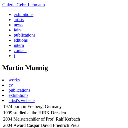
Galerie
Gebr. Lehmann
exhibitions
artists
news
fairs
publications
editions
intern
contact
i
Martin Mannig
works
cv
publications
exhibitions
artist's website
1974
born in Freiberg, Germany
1999
studied at the HfBK Dresden
2004
Meisterschüler of Prof. Ralf Kerbach
2004
Award Caspar David Friedrich Preis