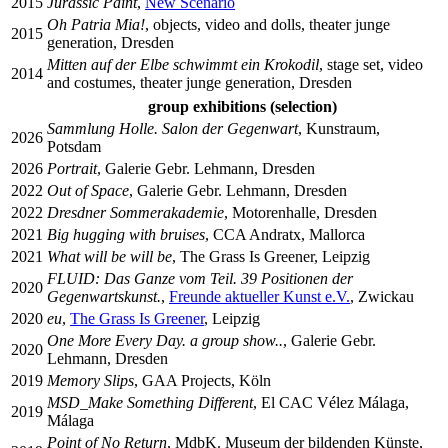
2015
Jurassic Paint
,
New Scenario
Oh Patria Mia!
, objects, video and dolls, theater junge
2015
generation, Dresden
Mitten auf der Elbe schwimmt ein Krokodil
, stage set, video
2014
and costumes, theater junge generation, Dresden
group exhibitions (selection)
Sammlung Holle. Salon der Gegenwart
, Kunstraum,
2026
Potsdam
2026
Portrait
, Galerie Gebr. Lehmann, Dresden
2022
Out of Space
, Galerie Gebr. Lehmann, Dresden
2022
Dresdner Sommerakademie
, Motorenhalle, Dresden
2021
Big hugging with bruises
, CCA Andratx, Mallorca
2021
What will be will be
, The Grass Is Greener, Leipzig
FLUID: Das Ganze vom Teil.
39
Positionen der
2020
Gegenwartskunst.
,
Freunde aktueller Kunst e.V.
, Zwickau
2020
eu
,
The Grass Is Greener
, Leipzig
One More Every Day. a group show..
, Galerie Gebr.
2020
Lehmann, Dresden
2019
Memory Slips
, GAA Projects, Köln
MSD_Make Something Different
, El CAC Vélez Málaga,
2019
Málaga
Point of No Return
, MdbK. Museum der bildenden Künste,