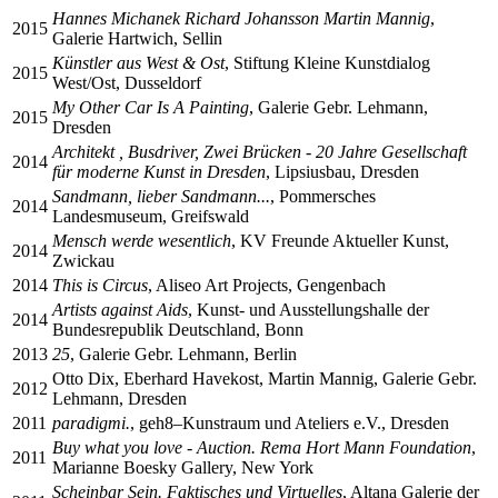
Hannes Michanek Richard Johansson Martin Mannig
,
2015
Galerie Hartwich, Sellin
Künstler aus West & Ost
, Stiftung Kleine Kunstdialog
2015
West/Ost, Dusseldorf
My Other Car Is A Painting
, Galerie Gebr. Lehmann,
2015
Dresden
Architekt , Busdriver, Zwei Brücken -
20
Jahre Gesellschaft
2014
für moderne Kunst in Dresden
, Lipsiusbau, Dresden
Sandmann, lieber Sandmann...
, Pommersches
2014
Landesmuseum, Greifswald
Mensch werde wesentlich
, KV Freunde Aktueller Kunst,
2014
Zwickau
2014
This is Circus
, Aliseo Art Projects, Gengenbach
Artists against Aids
, Kunst- und Ausstellungshalle der
2014
Bundesrepublik Deutschland, Bonn
2013
25
, Galerie Gebr. Lehmann, Berlin
Otto Dix, Eberhard Havekost, Martin Mannig, Galerie Gebr.
2012
Lehmann, Dresden
2011
paradigmi.
, geh
8
–
Kunstraum und Ateliers e.V., Dresden
Buy what you love - Auction. Rema Hort Mann Foundation
,
2011
Marianne Boesky Gallery, New York
Scheinbar Sein. Faktisches und Virtuelles
, Altana Galerie der