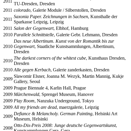
2011
TU-Dresden, Dresden
2011
colorado
, Galerie Module / Silberstollen, Dresden
Saxonia Paper. Zeichnungen in Sachsen
, Kunsthalle der
2011
Sparkasse Leipzig, Leipzig
2011
Salon der Gegenwart
, Elbhof, Hamburg
2010
Parallele Schnittstelle
, Galerie Gebr. Lehmann, Dresden
Das neue Albertinum. Kunst von der Romantik bis zur
2010
Gegenwart
, Staatliche Kunstsammlungen, Albertinum,
Dresden
The darkest corners of the whitest cube
, Kunsthaus Dresden,
2010
Dresden
2010
Alle gegen Kerbach
, Galerie zanderkasten, Dresden
Slawomir Elsner, Joanna M. Wezyk, Martin Mannig, Kukje
2009
Gallery, Seoul
2009
Prague Biennale
4
, Karlin Hall, Prague
2009
Märchenwald
, Sprengel Museum, Hanover
2009
Play Room
, Nanzuka Underground, Tokyo
2009
All my friends are dead
, maerzgalerie, Leipzig
Defiance & Melancholy. German Painting
, Helsinki Art
2009
Museum, Helsinki
Otto-Dix-Preis
2008
: Junge deutsche Gegenwartskunst
,
2008
Kunstsammlungen Gera, Gera