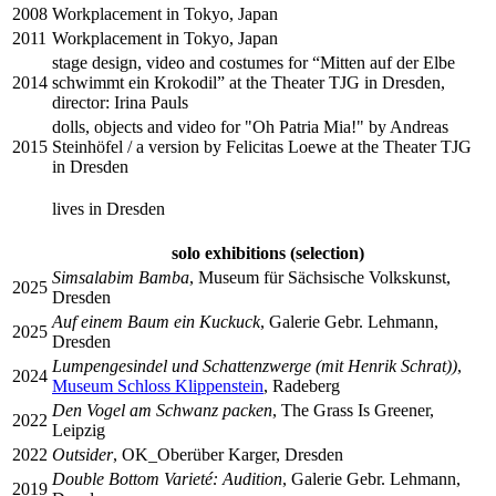
2008
Workplacement in Tokyo, Japan
2011
Workplacement in Tokyo, Japan
stage design, video and costumes for “Mitten auf der Elbe
2014
schwimmt ein Krokodil” at the Theater TJG in Dresden,
director: Irina Pauls
dolls, objects and video for "Oh Patria Mia!" by Andreas
2015
Steinhöfel / a version by Felicitas Loewe at the Theater TJG
in Dresden
lives in Dresden
solo exhibitions (selection)
Simsalabim Bamba
, Museum für Sächsische Volkskunst,
2025
Dresden
Auf einem Baum ein Kuckuck
, Galerie Gebr. Lehmann,
2025
Dresden
Lumpengesindel und Schattenzwerge (mit Henrik Schrat))
,
2024
Museum Schloss Klippenstein
, Radeberg
Den Vogel am Schwanz packen
, The Grass Is Greener,
2022
Leipzig
2022
Outsider
, OK_Oberüber Karger, Dresden
Double Bottom Varieté: Audition
, Galerie Gebr. Lehmann,
2019