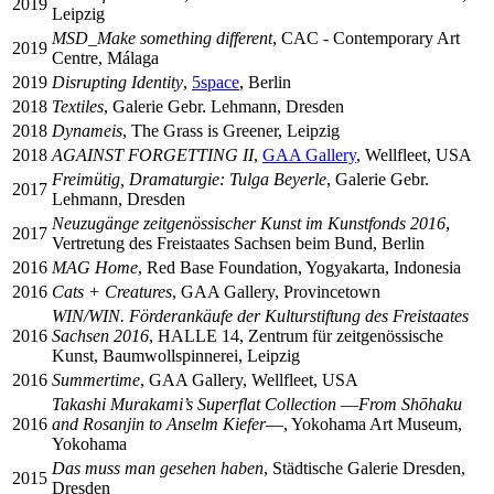
2019
Leipzig
MSD_Make something different
, CAC - Contemporary Art
2019
Centre, Málaga
2019
Disrupting Identity
,
5
space
, Berlin
2018
Textiles
, Galerie Gebr. Lehmann, Dresden
2018
Dynameis
, The Grass is Greener, Leipzig
2018
AGAINST FORGETTING II
,
GAA Gallery
, Wellfleet, USA
Freimütig, Dramaturgie: Tulga Beyerle
, Galerie Gebr.
2017
Lehmann, Dresden
Neuzugänge zeitgenössischer Kunst im Kunstfonds
2016
,
2017
Vertretung des Freistaates Sachsen beim Bund, Berlin
2016
MAG Home
, Red Base Foundation, Yogyakarta, Indonesia
2016
Cats + Creatures
, GAA Gallery, Provincetown
WIN/WIN. Förderankäufe der Kulturstiftung des Freistaates
2016
Sachsen
2016
, HALLE
14
, Zentrum für zeitgenössische
Kunst, Baumwollspinnerei, Leipzig
2016
Summertime
, GAA Gallery, Wellfleet, USA
Takashi Murakami’s Superflat Collection ―From Shōhaku
2016
and Rosanjin to Anselm Kiefer―
, Yokohama Art Museum,
Yokohama
Das muss man gesehen haben
, Städtische Galerie Dresden,
2015
Dresden